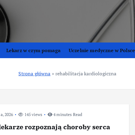
Lekarz w czym pomaga
Uczelnie medyczne w Polsc
Strona główna
»
rehabilitacja kardiologiczna
ca, 2026
145 views
4 minutes Read
lekarze rozpoznają choroby serca