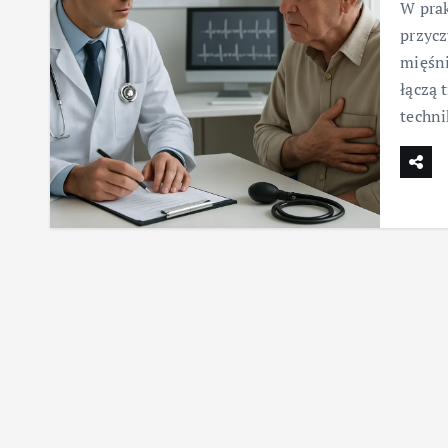
W prak
przycz
mięśni
łączą 
techni