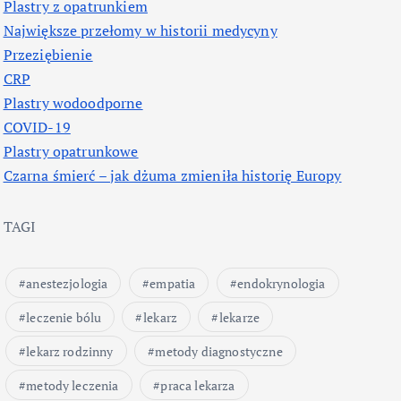
Plastry z opatrunkiem
Największe przełomy w historii medycyny
Przeziębienie
CRP
Plastry wodoodporne
COVID-19
Plastry opatrunkowe
Czarna śmierć – jak dżuma zmieniła historię Europy
TAGI
anestezjologia
empatia
endokrynologia
leczenie bólu
lekarz
lekarze
lekarz rodzinny
metody diagnostyczne
metody leczenia
praca lekarza