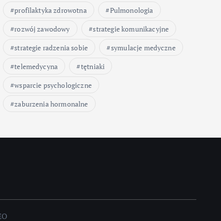
profilaktyka zdrowotna
Pulmonologia
rozwój zawodowy
strategie komunikacyjne
strategie radzenia sobie
symulacje medyczne
telemedycyna
tętniaki
wsparcie psychologiczne
zaburzenia hormonalne
EO