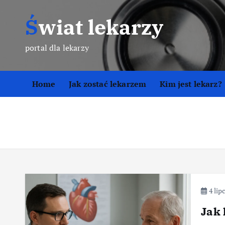
S
Świat lekarzy
k
i
p
portal dla lekarzy
t
o
Home
Jak zostać lekarzem
Kim jest lekarz?
c
o
n
t
e
n
t
4 lip
Jak 