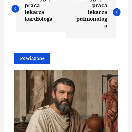
a
praca
praca
lekarza
lekarza
w
kardiologa
pulmonolog
a
i
g
Powiązane
a
c
j
a
w