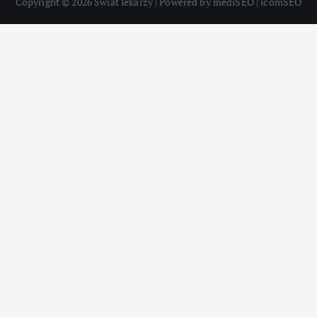
Copyright © 2026 Świat lekarzy | Powered by mediSEO | icomSEO