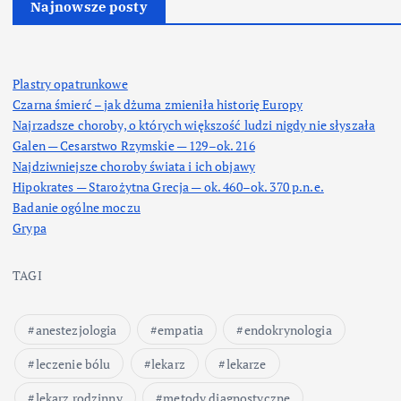
Najnowsze posty
Plastry opatrunkowe
Czarna śmierć – jak dżuma zmieniła historię Europy
Najrzadsze choroby, o których większość ludzi nigdy nie słyszała
Galen — Cesarstwo Rzymskie — 129–ok. 216
Najdziwniejsze choroby świata i ich objawy
Hipokrates — Starożytna Grecja — ok. 460–ok. 370 p.n.e.
Badanie ogólne moczu
Grypa
TAGI
anestezjologia
empatia
endokrynologia
leczenie bólu
lekarz
lekarze
lekarz rodzinny
metody diagnostyczne