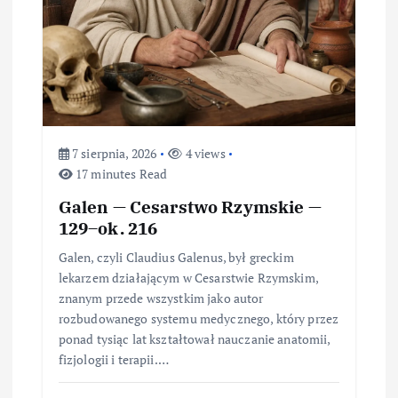
p
i
s
u
7 sierpnia, 2026
4 views
17 minutes Read
Galen — Cesarstwo Rzymskie —
129–ok. 216
Galen, czyli Claudius Galenus, był greckim
lekarzem działającym w Cesarstwie Rzymskim,
znanym przede wszystkim jako autor
rozbudowanego systemu medycznego, który przez
ponad tysiąc lat kształtował nauczanie anatomii,
fizjologii i terapii.…