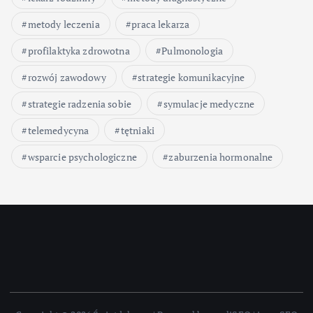
metody leczenia
praca lekarza
profilaktyka zdrowotna
Pulmonologia
rozwój zawodowy
strategie komunikacyjne
strategie radzenia sobie
symulacje medyczne
telemedycyna
tętniaki
wsparcie psychologiczne
zaburzenia hormonalne