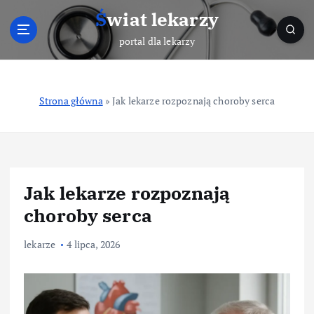
S
Świat lekarzy
k
i
portal dla lekarzy
p
t
o
Strona główna
»
Jak lekarze rozpoznają choroby serca
c
o
n
t
e
n
Jak lekarze rozpoznają
t
choroby serca
lekarze
4 lipca, 2026