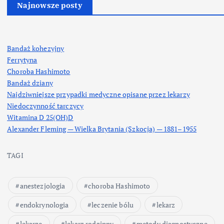
Najnowsze posty
Bandaż kohezyjny
Ferrytyna
Choroba Hashimoto
Bandaż dziany
Najdziwniejsze przypadki medyczne opisane przez lekarzy
Niedoczynność tarczycy
Witamina D 25(OH)D
Alexander Fleming — Wielka Brytania (Szkocja) — 1881–1955
TAGI
anestezjologia
choroba Hashimoto
endokrynologia
leczenie bólu
lekarz
lekarze
lekarz rodzinny
metody diagnostyczne