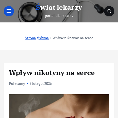
S
Świat lekarzy
k
i
portal dla lekarzy
p
t
o
Strona główna
»
Wpływ nikotyny na serce
c
o
n
t
e
n
Wpływ nikotyny na serce
t
Polecamy
9 lutego, 2026