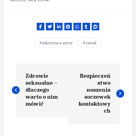
nikotyna a serce
zawał
N
Zdrowie
Bezpieczeń
a
seksualne –
stwo
dlaczego
noszenia
w
warto o nim
soczewek
mówić
kontaktowy
i
ch
g