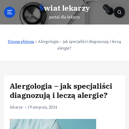
S
Świat lekarzy
k
i
portal dla lekarzy
p
t
o
Strona główna
»
Alergologia – jak specjaliści diagnozują i leczą
c
alergie?
o
n
t
e
n
t
Alergologia – jak specjaliści
diagnozują i leczą alergie?
lekarze
19 sierpnia, 2024