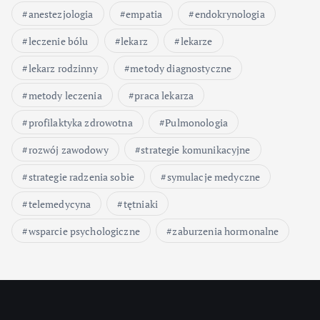
anestezjologia
empatia
endokrynologia
leczenie bólu
lekarz
lekarze
lekarz rodzinny
metody diagnostyczne
metody leczenia
praca lekarza
profilaktyka zdrowotna
Pulmonologia
rozwój zawodowy
strategie komunikacyjne
strategie radzenia sobie
symulacje medyczne
telemedycyna
tętniaki
wsparcie psychologiczne
zaburzenia hormonalne