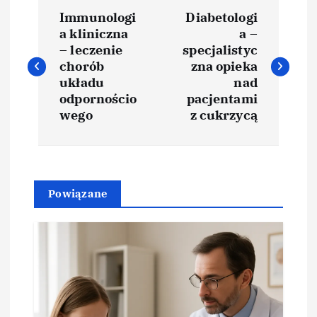
N
Immunologi
Diabetologi
a
a kliniczna
a –
– leczenie
specjalistyc
w
chorób
zna opieka
układu
nad
i
odpornościo
pacjentami
wego
z cukrzycą
g
a
Powiązane
c
j
a
w