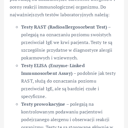
oceny reakcji immunologicznej organizmu. Do
najważniejszych testów laboratoryjnych należą:
Testy RAST (Radioallergosorbent Test)
–
polegają na oznaczaniu poziomu swoistych
przeciwciał IgE we krwi pacjenta. Testy te są
szczególnie przydatne w diagnostyce alergii
pokarmowych i wziewnych.
Testy ELISA (Enzyme-Linked
Immunosorbent Assay)
– podobnie jak testy
RAST, służą do oznaczania poziomu
przeciwciał IgE, ale są bardziej czułe i
specyficzne.
Testy prowokacyjne
– polegają na
kontrolowanym podawaniu pacjentowi
podejrzanego alergenu i obserwacji reakcji
organizmu. Testy te są stosowane głównie w