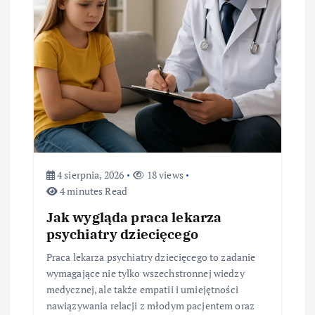
p
i
s
u
4 sierpnia, 2026
18 views
4 minutes Read
Jak wygląda praca lekarza
psychiatry dziecięcego
Praca lekarza psychiatry dziecięcego to zadanie
wymagające nie tylko wszechstronnej wiedzy
medycznej, ale także empatii i umiejętności
nawiązywania relacji z młodym pacjentem oraz