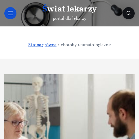
S
Świat lekarzy
k
i
portal dla lekarzy
p
t
o
Strona główna
»
choroby reumatologiczne
c
o
n
t
e
n
t