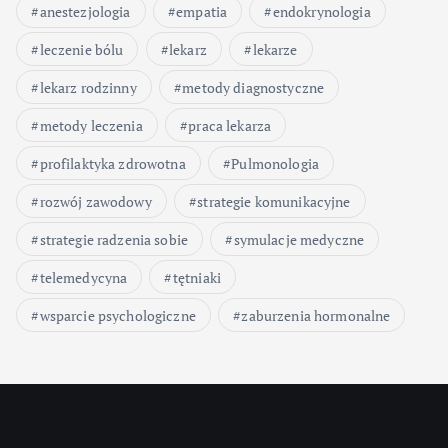
anestezjologia
empatia
endokrynologia
leczenie bólu
lekarz
lekarze
lekarz rodzinny
metody diagnostyczne
metody leczenia
praca lekarza
profilaktyka zdrowotna
Pulmonologia
rozwój zawodowy
strategie komunikacyjne
strategie radzenia sobie
symulacje medyczne
telemedycyna
tętniaki
wsparcie psychologiczne
zaburzenia hormonalne