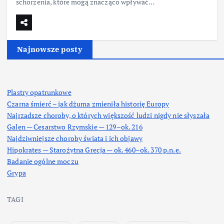
schorzenia, które mogą znacząco wpływać…
Najnowsze posty
Plastry opatrunkowe
Czarna śmierć – jak dżuma zmieniła historię Europy
Najrzadsze choroby, o których większość ludzi nigdy nie słyszała
Galen — Cesarstwo Rzymskie — 129–ok. 216
Najdziwniejsze choroby świata i ich objawy
Hipokrates — Starożytna Grecja — ok. 460–ok. 370 p.n.e.
Badanie ogólne moczu
Grypa
TAGI