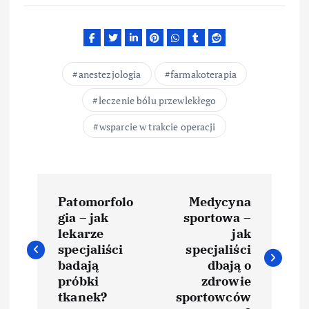
anestezjologia
farmakoterapia
leczenie bólu przewlekłego
wsparcie w trakcie operacji
N
Patomorfolo
Medycyna
a
gia – jak
sportowa –
lekarze
jak
w
specjaliści
specjaliści
badają
dbają o
i
próbki
zdrowie
tkanek?
sportowców