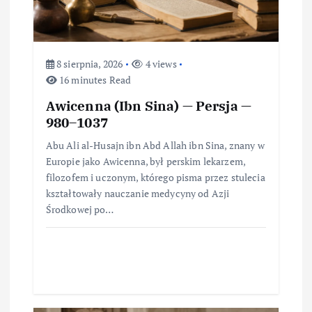
u
8 sierpnia, 2026
4 views
16 minutes Read
Awicenna (Ibn Sina) — Persja —
980–1037
Abu Ali al-Husajn ibn Abd Allah ibn Sina, znany w
Europie jako Awicenna, był perskim lekarzem,
filozofem i uczonym, którego pisma przez stulecia
kształtowały nauczanie medycyny od Azji
Środkowej po…