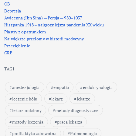
OB
Depresja
Awicenna (Ibn Sina) — Persja — 980–1037
Hiszpanka 1918 – najgroźniejsza pandemia XX wieku
Plastry z opatrunkiem
Największe przełomy w historii medycyny
Przeziębienie
CRP
TAGI
anestezjologia
empatia
endokrynologia
leczenie bólu
lekarz
lekarze
lekarz rodzinny
metody diagnostyczne
metody leczenia
praca lekarza
profilaktyka zdrowotna
Pulmonologia