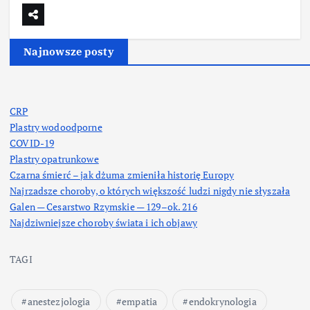
Najnowsze posty
CRP
Plastry wodoodporne
COVID-19
Plastry opatrunkowe
Czarna śmierć – jak dżuma zmieniła historię Europy
Najrzadsze choroby, o których większość ludzi nigdy nie słyszała
Galen — Cesarstwo Rzymskie — 129–ok. 216
Najdziwniejsze choroby świata i ich objawy
TAGI
anestezjologia
empatia
endokrynologia