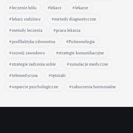
leczenie bólu
lekarz
lekarze
lekarz rodzinny
metody diagnostyczne
metody leczenia
praca lekarza
profilaktyka zdrowotna
Pulmonologia
rozwój zawodowy
strategie komunikacyjne
strategie radzenia sobie
symulacje medyczne
telemedycyna
tętniaki
wsparcie psychologiczne
zaburzenia hormonalne