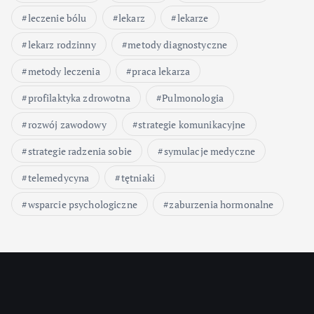
leczenie bólu
lekarz
lekarze
lekarz rodzinny
metody diagnostyczne
metody leczenia
praca lekarza
profilaktyka zdrowotna
Pulmonologia
rozwój zawodowy
strategie komunikacyjne
strategie radzenia sobie
symulacje medyczne
telemedycyna
tętniaki
wsparcie psychologiczne
zaburzenia hormonalne