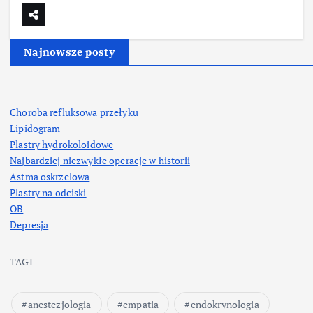
Najnowsze posty
Choroba refluksowa przełyku
Lipidogram
Plastry hydrokoloidowe
Najbardziej niezwykłe operacje w historii
Astma oskrzelowa
Plastry na odciski
OB
Depresja
TAGI
anestezjologia
empatia
endokrynologia