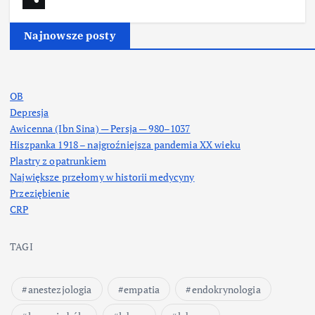
Najnowsze posty
OB
Depresja
Awicenna (Ibn Sina) — Persja — 980–1037
Hiszpanka 1918 – najgroźniejsza pandemia XX wieku
Plastry z opatrunkiem
Największe przełomy w historii medycyny
Przeziębienie
CRP
TAGI
anestezjologia
empatia
endokrynologia