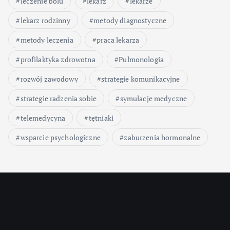
leczenie bólu
lekarz
lekarze
lekarz rodzinny
metody diagnostyczne
metody leczenia
praca lekarza
profilaktyka zdrowotna
Pulmonologia
rozwój zawodowy
strategie komunikacyjne
strategie radzenia sobie
symulacje medyczne
telemedycyna
tętniaki
wsparcie psychologiczne
zaburzenia hormonalne