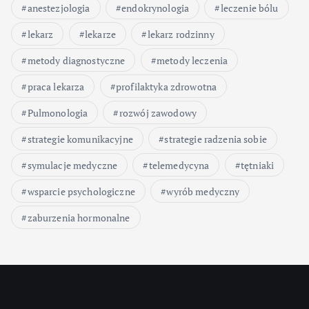
anestezjologia
endokrynologia
leczenie bólu
lekarz
lekarze
lekarz rodzinny
metody diagnostyczne
metody leczenia
praca lekarza
profilaktyka zdrowotna
Pulmonologia
rozwój zawodowy
strategie komunikacyjne
strategie radzenia sobie
symulacje medyczne
telemedycyna
tętniaki
wsparcie psychologiczne
wyrób medyczny
zaburzenia hormonalne