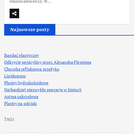
rekonwalescencji. W…
Najnowsze posty
Bandaż elastyczny
Odkrycie penicyliny przez Alexandra Fleminga
Choroba refluksowa przełyku
Lipidogram
Plastry hydrokoloidowe
Najbardziej niezwykłe operacje w historii
Astma oskrzelowa
Plastry na odciski
TAGI