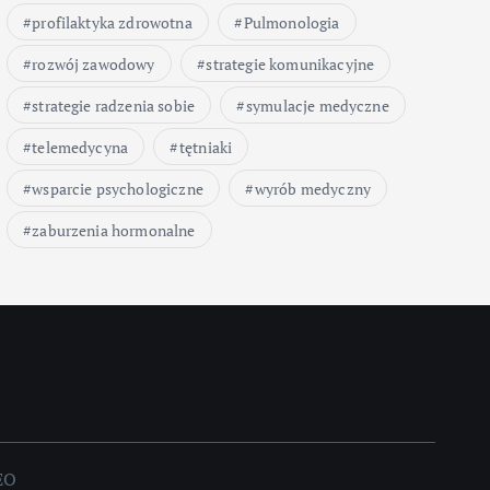
profilaktyka zdrowotna
Pulmonologia
rozwój zawodowy
strategie komunikacyjne
strategie radzenia sobie
symulacje medyczne
telemedycyna
tętniaki
wsparcie psychologiczne
wyrób medyczny
zaburzenia hormonalne
EO