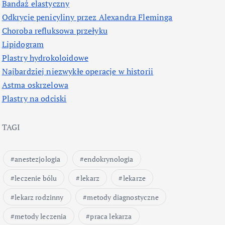
Bandaż elastyczny
Odkrycie penicyliny przez Alexandra Fleminga
Choroba refluksowa przełyku
Lipidogram
Plastry hydrokoloidowe
Najbardziej niezwykłe operacje w historii
Astma oskrzelowa
Plastry na odciski
TAGI
anestezjologia
endokrynologia
leczenie bólu
lekarz
lekarze
lekarz rodzinny
metody diagnostyczne
metody leczenia
praca lekarza