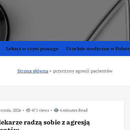
Lekarz w czym pomaga
Uczelnie medyczne w Polsc
Strona główna
»
przyczyny agresji pacjentów
ycznia, 2026
471 views
4 minutes Read
lekarze radzą sobie z agresją
jentów