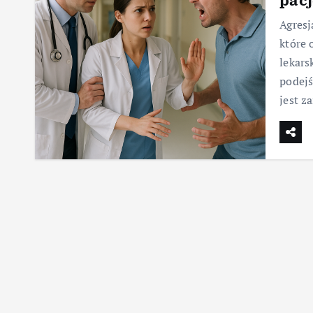
Agresj
które 
lekar
podejś
jest 