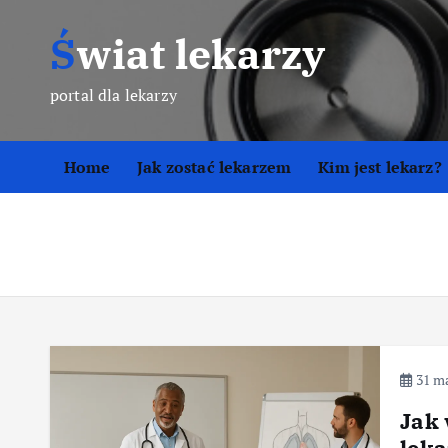
S
Świat lekarzy
k
i
p
portal dla lekarzy
t
o
Home
Jak zostać lekarzem
Kim jest lekarz?
c
o
n
t
e
n
t
31 ma
Jak 
leka