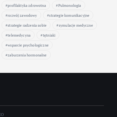
profilaktyka zdrowotna
Pulmonologia
rozwój zawodowy
strategie komunikacyjne
strategie radzenia sobie
symulacje medyczne
telemedycyna
tętniaki
wsparcie psychologiczne
zaburzenia hormonalne
EO