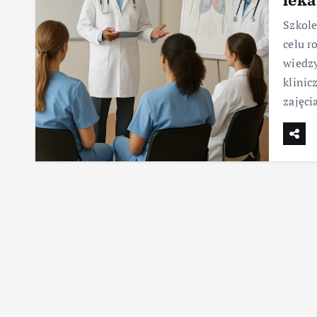
Szkole
celu r
wiedzy
klinic
zajęci