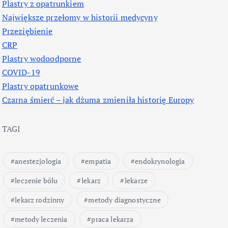
Plastry z opatrunkiem
Największe przełomy w historii medycyny
Przeziębienie
CRP
Plastry wodoodporne
COVID-19
Plastry opatrunkowe
Czarna śmierć – jak dżuma zmieniła historię Europy
TAGI
anestezjologia
empatia
endokrynologia
leczenie bólu
lekarz
lekarze
lekarz rodzinny
metody diagnostyczne
metody leczenia
praca lekarza