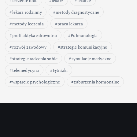
leczenie bólu
lekarz
lekarze
lekarz rodzinny
metody diagnostyczne
metody leczenia
praca lekarza
profilaktyka zdrowotna
Pulmonologia
rozwój zawodowy
strategie komunikacyjne
strategie radzenia sobie
symulacje medyczne
telemedycyna
tętniaki
wsparcie psychologiczne
zaburzenia hormonalne