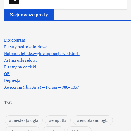
Najnowsze posty
Lipidogram
Plastry hydrokoloidowe
Najbardziej niezwykłe operacje w historii
Astma oskrzelowa
Plastry na odciski
OB
Depresja
Awicenna (Ibn Sina) — Persja — 980–1037
TAGI
anestezjologia
empatia
endokrynologia