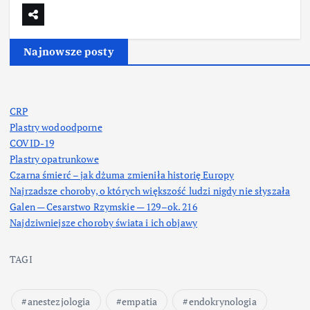
Najnowsze posty
CRP
Plastry wodoodporne
COVID-19
Plastry opatrunkowe
Czarna śmierć – jak dżuma zmieniła historię Europy
Najrzadsze choroby, o których większość ludzi nigdy nie słyszała
Galen — Cesarstwo Rzymskie — 129–ok. 216
Najdziwniejsze choroby świata i ich objawy
TAGI
anestezjologia
empatia
endokrynologia