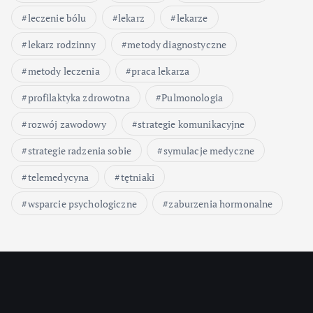
leczenie bólu
lekarz
lekarze
lekarz rodzinny
metody diagnostyczne
metody leczenia
praca lekarza
profilaktyka zdrowotna
Pulmonologia
rozwój zawodowy
strategie komunikacyjne
strategie radzenia sobie
symulacje medyczne
telemedycyna
tętniaki
wsparcie psychologiczne
zaburzenia hormonalne