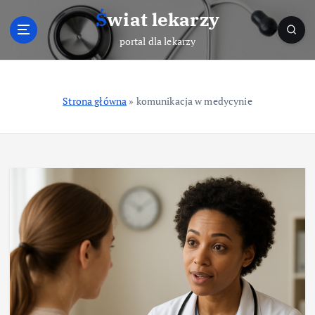
S
Świat lekarzy
k
i
portal dla lekarzy
p
t
o
Strona główna
»
komunikacja w medycynie
c
o
n
t
e
n
t