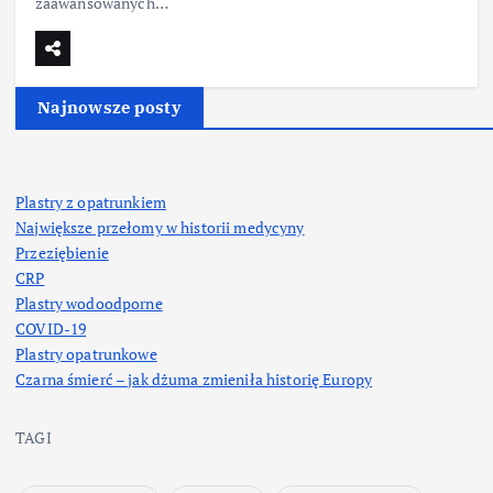
zaawansowanych…
Najnowsze posty
Plastry z opatrunkiem
Największe przełomy w historii medycyny
Przeziębienie
CRP
Plastry wodoodporne
COVID-19
Plastry opatrunkowe
Czarna śmierć – jak dżuma zmieniła historię Europy
TAGI