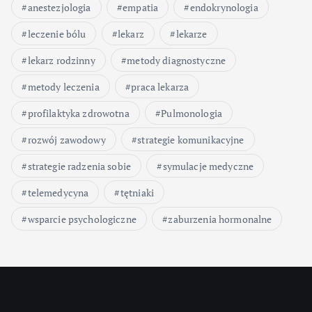
anestezjologia
empatia
endokrynologia
leczenie bólu
lekarz
lekarze
lekarz rodzinny
metody diagnostyczne
metody leczenia
praca lekarza
profilaktyka zdrowotna
Pulmonologia
rozwój zawodowy
strategie komunikacyjne
strategie radzenia sobie
symulacje medyczne
telemedycyna
tętniaki
wsparcie psychologiczne
zaburzenia hormonalne