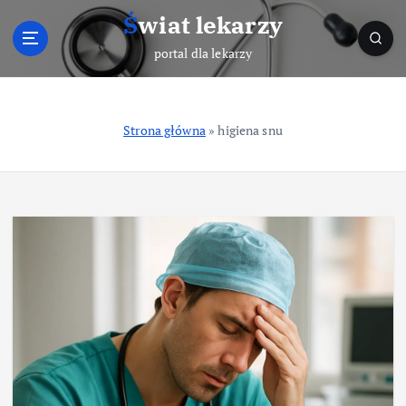
S
Świat lekarzy
k
i
portal dla lekarzy
p
t
o
Strona główna
»
higiena snu
c
o
n
t
e
n
t