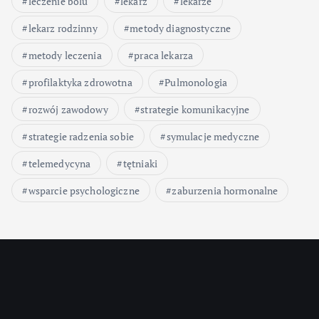
leczenie bólu
lekarz
lekarze
lekarz rodzinny
metody diagnostyczne
metody leczenia
praca lekarza
profilaktyka zdrowotna
Pulmonologia
rozwój zawodowy
strategie komunikacyjne
strategie radzenia sobie
symulacje medyczne
telemedycyna
tętniaki
wsparcie psychologiczne
zaburzenia hormonalne