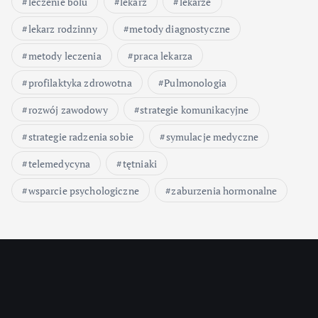
leczenie bólu
lekarz
lekarze
lekarz rodzinny
metody diagnostyczne
metody leczenia
praca lekarza
profilaktyka zdrowotna
Pulmonologia
rozwój zawodowy
strategie komunikacyjne
strategie radzenia sobie
symulacje medyczne
telemedycyna
tętniaki
wsparcie psychologiczne
zaburzenia hormonalne