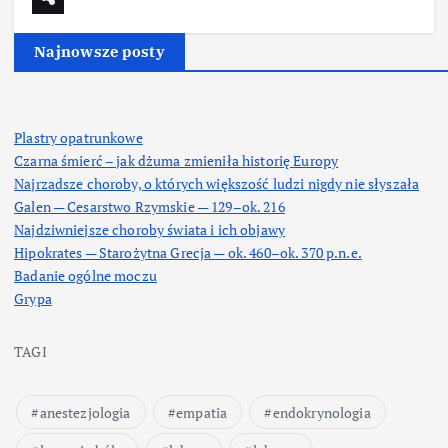
Najnowsze posty
Plastry opatrunkowe
Czarna śmierć – jak dżuma zmieniła historię Europy
Najrzadsze choroby, o których większość ludzi nigdy nie słyszała
Galen — Cesarstwo Rzymskie — 129–ok. 216
Najdziwniejsze choroby świata i ich objawy
Hipokrates — Starożytna Grecja — ok. 460–ok. 370 p.n.e.
Badanie ogólne moczu
Grypa
TAGI
anestezjologia
empatia
endokrynologia