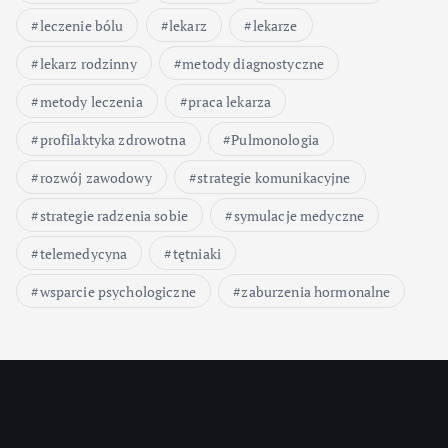
leczenie bólu
lekarz
lekarze
lekarz rodzinny
metody diagnostyczne
metody leczenia
praca lekarza
profilaktyka zdrowotna
Pulmonologia
rozwój zawodowy
strategie komunikacyjne
strategie radzenia sobie
symulacje medyczne
telemedycyna
tętniaki
wsparcie psychologiczne
zaburzenia hormonalne