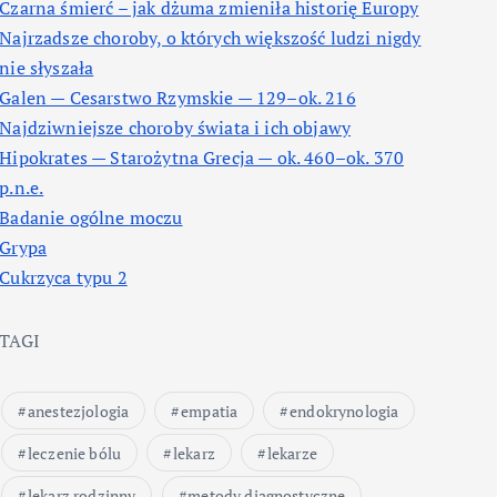
Czarna śmierć – jak dżuma zmieniła historię Europy
Najrzadsze choroby, o których większość ludzi nigdy
nie słyszała
Galen — Cesarstwo Rzymskie — 129–ok. 216
Najdziwniejsze choroby świata i ich objawy
Hipokrates — Starożytna Grecja — ok. 460–ok. 370
p.n.e.
Badanie ogólne moczu
Grypa
Cukrzyca typu 2
TAGI
anestezjologia
empatia
endokrynologia
leczenie bólu
lekarz
lekarze
lekarz rodzinny
metody diagnostyczne