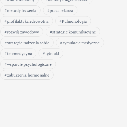
metody leczenia
praca lekarza
profilaktyka zdrowotna
Pulmonologia
rozwój zawodowy
strategie komunikacyjne
strategie radzenia sobie
symulacje medyczne
telemedycyna
tętniaki
wsparcie psychologiczne
zaburzenia hormonalne