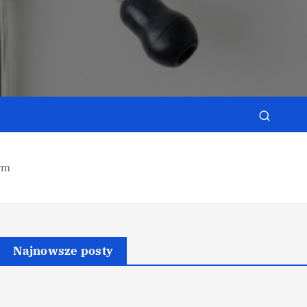
e
ym
Najnowsze posty