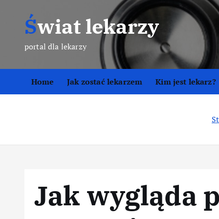
S
Świat lekarzy
k
i
p
portal dla lekarzy
t
o
Home
Jak zostać lekarzem
Kim jest lekarz?
c
o
n
S
t
e
n
t
Jak wygląda p