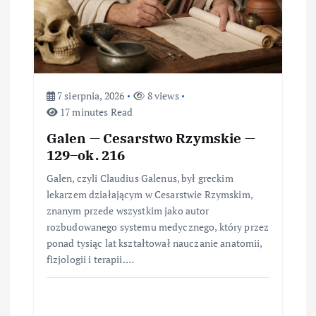
i
s
u
7 sierpnia, 2026
8 views
17 minutes Read
Galen — Cesarstwo Rzymskie —
129–ok. 216
Galen, czyli Claudius Galenus, był greckim
lekarzem działającym w Cesarstwie Rzymskim,
znanym przede wszystkim jako autor
rozbudowanego systemu medycznego, który przez
ponad tysiąc lat kształtował nauczanie anatomii,
fizjologii i terapii.…