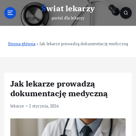
S
Świat lekarzy
k
i
portal dla lekarzy
p
t
o
Strona główna
»
Jak lekarze prowadzą dokumentację medyczną
c
o
n
t
e
n
Jak lekarze prowadzą
t
dokumentację medyczną
lekarze
2 stycznia, 2026