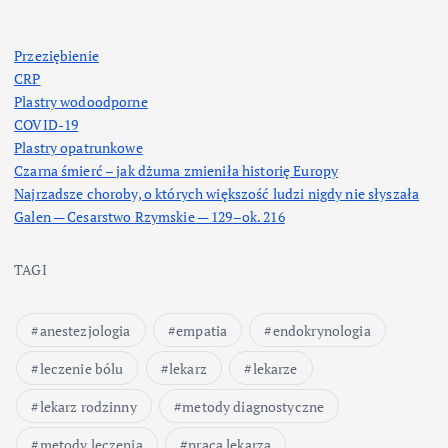
Przeziębienie
CRP
Plastry wodoodporne
COVID-19
Plastry opatrunkowe
Czarna śmierć – jak dżuma zmieniła historię Europy
Najrzadsze choroby, o których większość ludzi nigdy nie słyszała
Galen — Cesarstwo Rzymskie — 129–ok. 216
TAGI
anestezjologia
empatia
endokrynologia
leczenie bólu
lekarz
lekarze
lekarz rodzinny
metody diagnostyczne
metody leczenia
praca lekarza