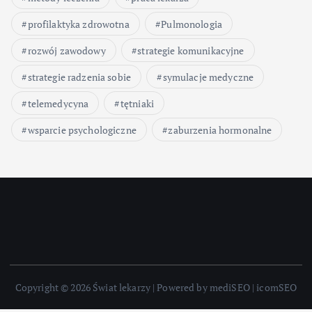
profilaktyka zdrowotna
Pulmonologia
rozwój zawodowy
strategie komunikacyjne
strategie radzenia sobie
symulacje medyczne
telemedycyna
tętniaki
wsparcie psychologiczne
zaburzenia hormonalne
Copyright © 2026 Świat lekarzy | Powered by mediSEO | icomSEO