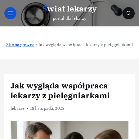
S
Świat lekarzy
k
i
portal dla lekarzy
p
t
o
Strona główna
»
Jak wygląda współpraca lekarzy z pielęgniarkami
c
o
n
t
e
n
Jak wygląda współpraca
t
lekarzy z pielęgniarkami
lekarze
28 listopada, 2025