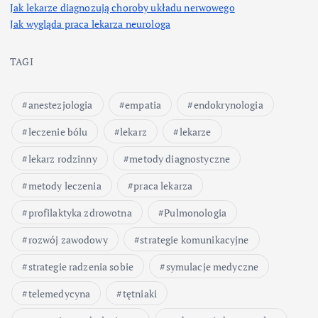
Jak lekarze diagnozują choroby układu nerwowego
Jak wygląda praca lekarza neurologa
TAGI
anestezjologia
empatia
endokrynologia
leczenie bólu
lekarz
lekarze
lekarz rodzinny
metody diagnostyczne
metody leczenia
praca lekarza
profilaktyka zdrowotna
Pulmonologia
rozwój zawodowy
strategie komunikacyjne
strategie radzenia sobie
symulacje medyczne
telemedycyna
tętniaki