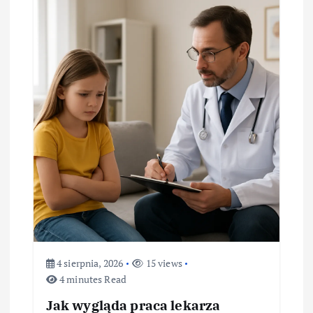
c
j
a
w
p
i
s
u
4 sierpnia, 2026
15 views
4 minutes Read
Jak wygląda praca lekarza