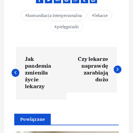
komunikacja interpersonalna
lekarze
pielęgniarki
N
Jak
Czy lekarze
a
pandemia
naprawdę
zmieniła
zarabiają
w
życie
dużo
lekarzy
i
g
Powiązane
a