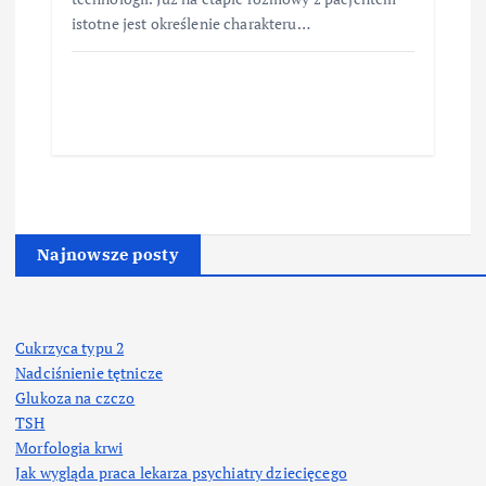
istotne jest określenie charakteru…
Najnowsze posty
Cukrzyca typu 2
Nadciśnienie tętnicze
Glukoza na czczo
TSH
Morfologia krwi
Jak wygląda praca lekarza psychiatry dziecięcego