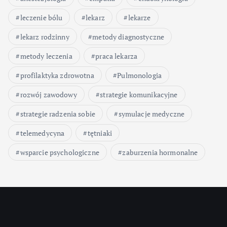
leczenie bólu
lekarz
lekarze
lekarz rodzinny
metody diagnostyczne
metody leczenia
praca lekarza
profilaktyka zdrowotna
Pulmonologia
rozwój zawodowy
strategie komunikacyjne
strategie radzenia sobie
symulacje medyczne
telemedycyna
tętniaki
wsparcie psychologiczne
zaburzenia hormonalne