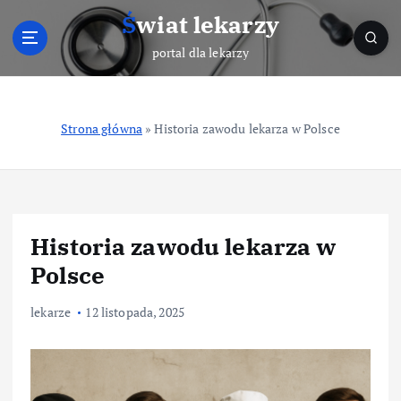
S
Świat lekarzy
k
i
portal dla lekarzy
p
t
o
Strona główna
»
Historia zawodu lekarza w Polsce
c
o
n
t
e
n
Historia zawodu lekarza w
t
Polsce
lekarze
12 listopada, 2025