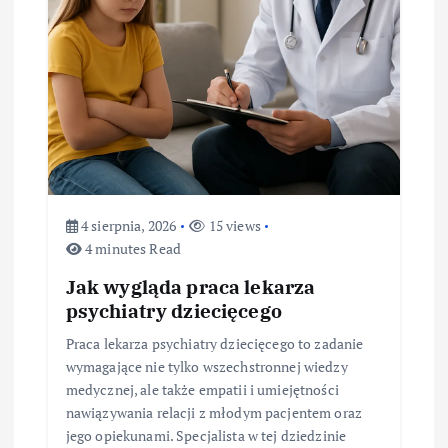
w
p
i
s
u
4 sierpnia, 2026
15 views
4 minutes Read
Jak wygląda praca lekarza
psychiatry dziecięcego
Praca lekarza psychiatry dziecięcego to zadanie
wymagające nie tylko wszechstronnej wiedzy
medycznej, ale także empatii i umiejętności
nawiązywania relacji z młodym pacjentem oraz
jego opiekunami. Specjalista w tej dziedzinie