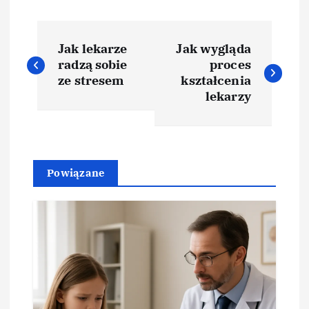
N
Jak lekarze
Jak wygląda
a
radzą sobie
proces
ze stresem
kształcenia
w
lekarzy
i
g
Powiązane
a
c
j
a