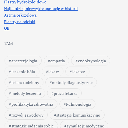
Plastry hydrokoloidowe
Najbardziej niezwykłe operacje w historii
Astma oskrzelowa
Plastry na odciski
OB
TAGI
anestezjologia
empatia
endokrynologia
leczenie bólu
lekarz
lekarze
lekarz rodzinny
metody diagnostyczne
metody leczenia
praca lekarza
profilaktyka zdrowotna
Pulmonologia
rozwój zawodowy
strategie komunikacyjne
strategie radzenia sobie
symulacje medyczne