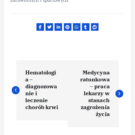
N
Hematologi
Medycyna
a
a –
ratunkowa
diagnozowa
– praca
w
nie i
lekarzy w
leczenie
stanach
i
chorób krwi
zagrożenia
życia
g