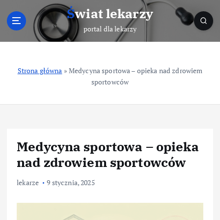
S
Świat lekarzy
k
i
portal dla lekarzy
p
t
o
Strona główna
»
Medycyna sportowa – opieka nad zdrowiem
c
sportowców
o
n
t
e
n
t
Medycyna sportowa – opieka
nad zdrowiem sportowców
lekarze
9 stycznia, 2025