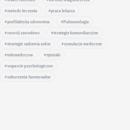
metody leczenia
praca lekarza
profilaktyka zdrowotna
Pulmonologia
rozwój zawodowy
strategie komunikacyjne
strategie radzenia sobie
symulacje medyczne
telemedycyna
tętniaki
wsparcie psychologiczne
zaburzenia hormonalne