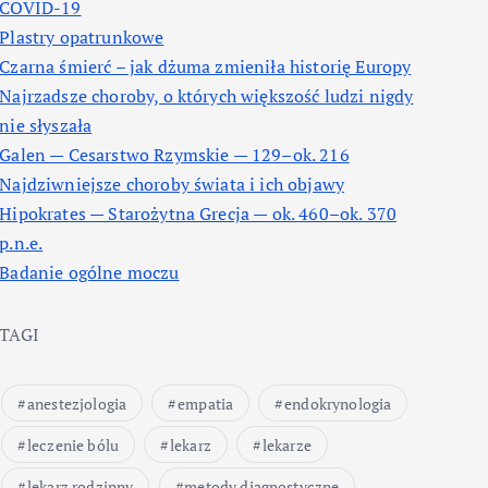
COVID-19
Plastry opatrunkowe
Czarna śmierć – jak dżuma zmieniła historię Europy
Najrzadsze choroby, o których większość ludzi nigdy
nie słyszała
Galen — Cesarstwo Rzymskie — 129–ok. 216
Najdziwniejsze choroby świata i ich objawy
Hipokrates — Starożytna Grecja — ok. 460–ok. 370
p.n.e.
Badanie ogólne moczu
TAGI
anestezjologia
empatia
endokrynologia
leczenie bólu
lekarz
lekarze
lekarz rodzinny
metody diagnostyczne