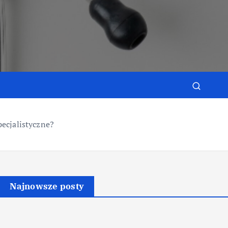
e
pecjalistyczne?
Najnowsze posty