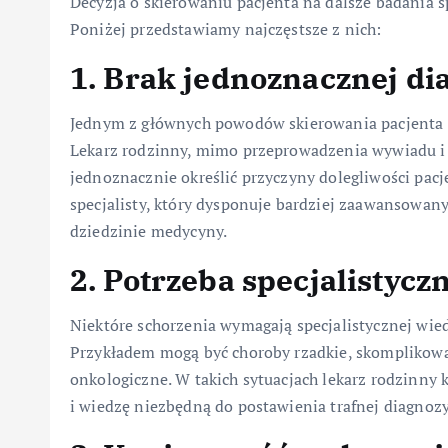
Decyzja o skierowaniu pacjenta na dalsze badania s
Poniżej przedstawiamy najczęstsze z nich:
1. Brak jednoznacznej di
Jednym z głównych powodów skierowania pacjenta n
Lekarz rodzinny, mimo przeprowadzenia wywiadu i
jednoznacznie określić przyczyny dolegliwości pacje
specjalisty, który dysponuje bardziej zaawansowan
dziedzinie medycyny.
2. Potrzeba specjalistycz
Niektóre schorzenia wymagają specjalistycznej wied
Przykładem mogą być choroby rzadkie, skomplikowa
onkologiczne. W takich sytuacjach lekarz rodzinny k
i wiedzę niezbędną do postawienia trafnej diagnoz