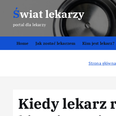
S
Świat lekarzy
k
i
p
portal dla lekarzy
t
o
Home
Jak zostać lekarzem
Kim jest lekarz?
c
o
n
Strona główna
t
e
n
t
Kiedy lekarz 