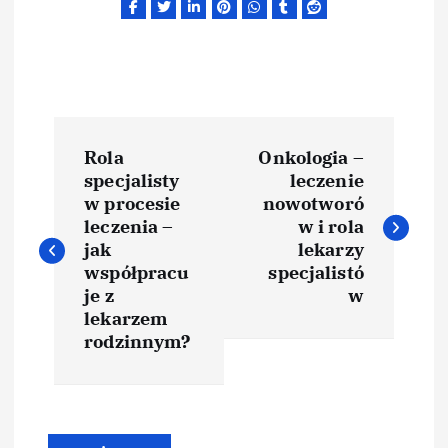
N
Rola
Onkologia –
a
specjalisty
leczenie
w procesie
nowotworó
w
leczenia –
w i rola
jak
lekarzy
i
współpracu
specjalistó
je z
w
lekarzem
g
rodzinnym?
a
c