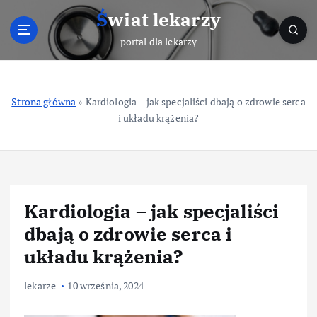
S
Świat lekarzy
k
i
portal dla lekarzy
p
t
o
Strona główna
»
Kardiologia – jak specjaliści dbają o zdrowie serca
c
i układu krążenia?
o
n
t
e
n
t
Kardiologia – jak specjaliści
dbają o zdrowie serca i
układu krążenia?
lekarze
10 września, 2024