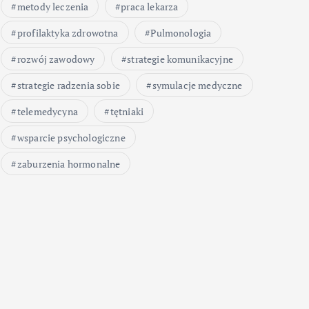
metody leczenia
praca lekarza
profilaktyka zdrowotna
Pulmonologia
rozwój zawodowy
strategie komunikacyjne
strategie radzenia sobie
symulacje medyczne
telemedycyna
tętniaki
wsparcie psychologiczne
zaburzenia hormonalne