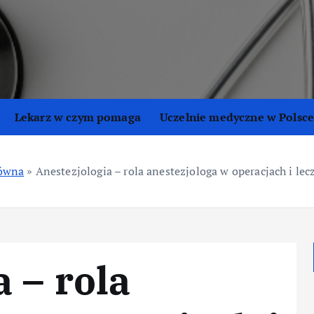
Lekarz w czym pomaga
Uczelnie medyczne w Polsc
łówna
»
Anestezjologia – rola anestezjologa w operacjach i lec
 – rola