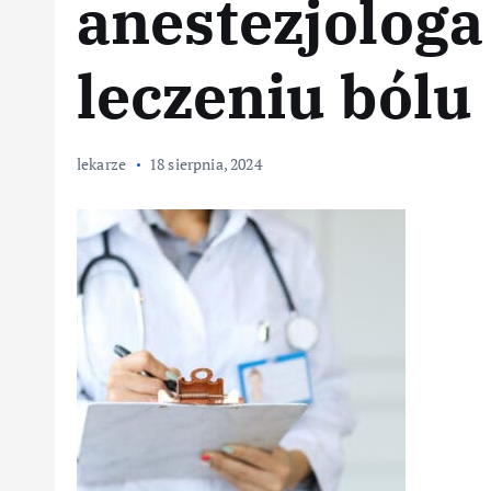
anestezjologa
leczeniu bólu
lekarze
18 sierpnia, 2024