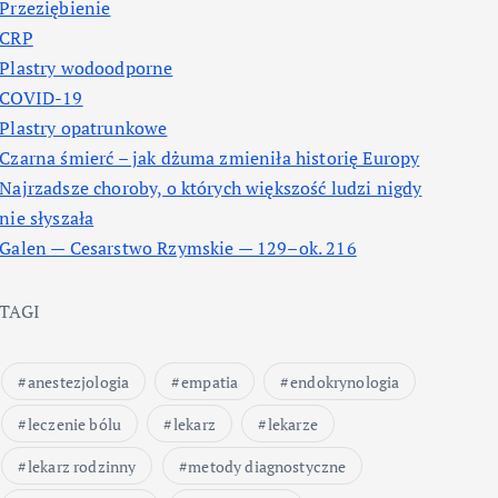
Przeziębienie
CRP
Plastry wodoodporne
COVID-19
Plastry opatrunkowe
Czarna śmierć – jak dżuma zmieniła historię Europy
Najrzadsze choroby, o których większość ludzi nigdy
nie słyszała
Galen — Cesarstwo Rzymskie — 129–ok. 216
TAGI
anestezjologia
empatia
endokrynologia
leczenie bólu
lekarz
lekarze
lekarz rodzinny
metody diagnostyczne