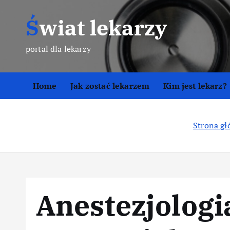
S
Świat lekarzy
k
i
p
portal dla lekarzy
t
o
Home
Jak zostać lekarzem
Kim jest lekarz?
c
o
n
Strona g
t
e
n
t
Anestezjologia