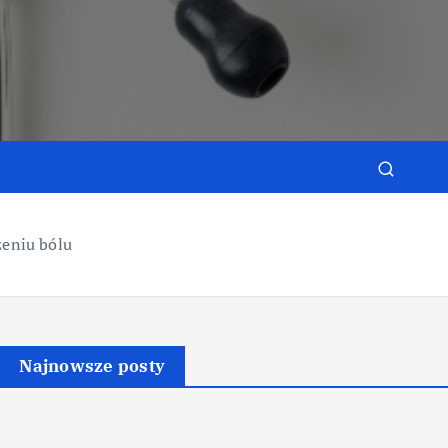
e
zeniu bólu
Najnowsze posty